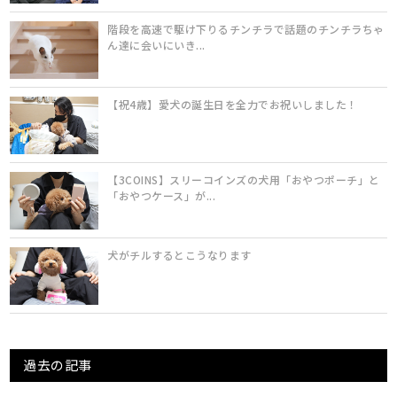
階段を高速で駆け下りるチンチラで話題のチンチラちゃ
ん達に会いにいき...
【祝4歳】愛犬の誕生日を全力でお祝いしました！
【3COINS】スリーコインズの犬用「おやつポーチ」と
「おやつケース」が...
犬がチルするとこうなります
過去の記事