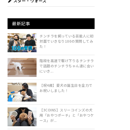
スター・ウォーズ
最新記事
チンチラを飼っている芸能人に初
対面でいきなり100の質問してみ
た！
階段を高速で駆け下りるチンチラ
で話題のチンチラちゃん達に会い
にいき...
【祝4歳】愛犬の誕生日を全力で
お祝いしました！
【3COINS】スリーコインズの犬
用「おやつポーチ」と「おやつケ
ース」が...