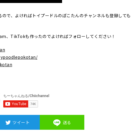
るので、よければトイプードルのぽこたんのチャンネルも登録しても
agram、TikTokも作ったのでよければフォローしてください！
tan
oypoodlepokotan/
okotan
ツイート
送る