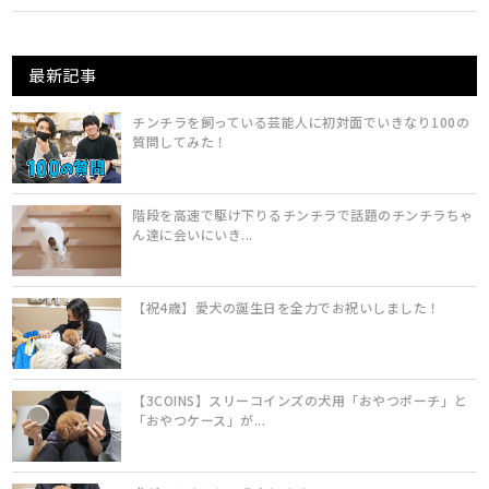
最新記事
チンチラを飼っている芸能人に初対面でいきなり100の
質問してみた！
階段を高速で駆け下りるチンチラで話題のチンチラちゃ
ん達に会いにいき...
【祝4歳】愛犬の誕生日を全力でお祝いしました！
【3COINS】スリーコインズの犬用「おやつポーチ」と
「おやつケース」が...