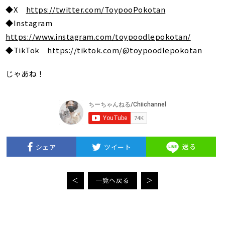
◆X
https://twitter.com/ToypooPokotan
◆Instagram
https://www.instagram.com/toypoodlepokotan/
◆TikTok
https://tiktok.com/@toypoodlepokotan
じゃあね！
送る
シェア
ツイート
＜
一覧へ戻る
＞