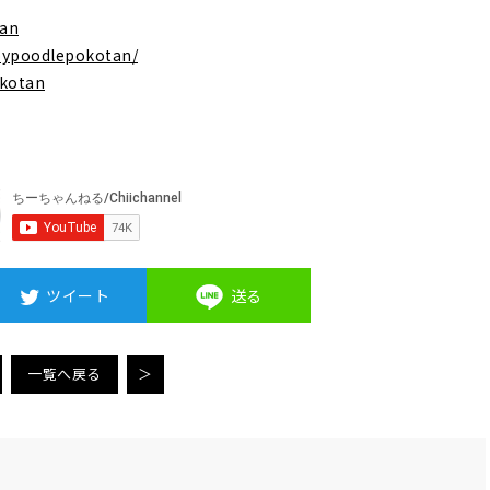
tan
oypoodlepokotan/
okotan
ツイート
送る
一覧へ戻る
＞