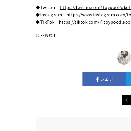
◆Twitter
https://twitter.com/ToypooPoko
◆Instagram
https://www.instagram.com/t
◆TikTok
https://tiktok.com/@toypoodlep
じゃあね！
シェア
＜