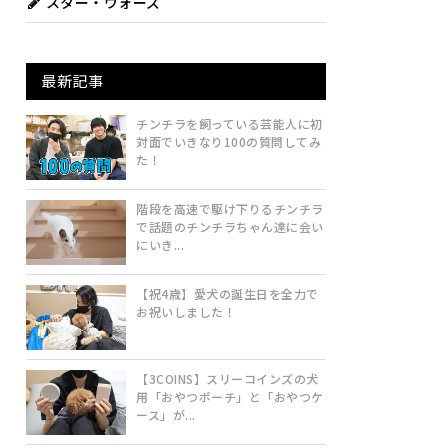
スター・ウォーズ
最新記事
チンチラを飼っている芸能人に初
対面でいきなり100の質問してみ
た！
階段を高速で駆け下りるチンチラ
で話題のチンチラちゃん達に会い
にいき...
【祝4歳】愛犬の誕生日を全力で
お祝いしました！
【3COINS】スリーコインズの犬
用「おやつポーチ」と「おやつケ
ース」が...