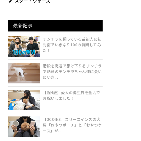
スター・ウォーズ
最新記事
チンチラを飼っている芸能人に初
対面でいきなり100の質問してみ
た！
階段を高速で駆け下りるチンチラ
で話題のチンチラちゃん達に会い
にいき...
【祝4歳】愛犬の誕生日を全力で
お祝いしました！
【3COINS】スリーコインズの犬
用「おやつポーチ」と「おやつケ
ース」が...