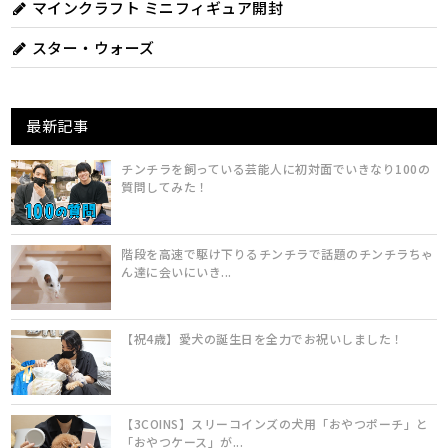
マインクラフト ミニフィギュア開封
スター・ウォーズ
最新記事
チンチラを飼っている芸能人に初対面でいきなり100の
質問してみた！
階段を高速で駆け下りるチンチラで話題のチンチラちゃ
ん達に会いにいき...
【祝4歳】愛犬の誕生日を全力でお祝いしました！
【3COINS】スリーコインズの犬用「おやつポーチ」と
「おやつケース」が...