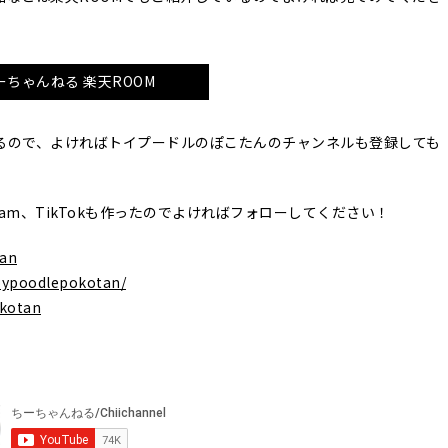
ーちゃんねる 楽天ROOM
るので、よければトイプードルのぽこたんのチャンネルも登録しても
agram、TikTokも作ったのでよければフォローしてください！
tan
oypoodlepokotan/
okotan