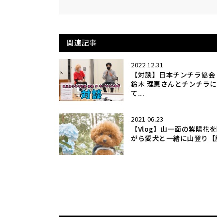
関連記事
2022.12.31
【対談】日本チンチラ協会
鈴木 理恵さんとチンチラ
て...
2021.06.23
【Vlog】山一面の紫陽花
がら愛犬と一緒に山登り【服