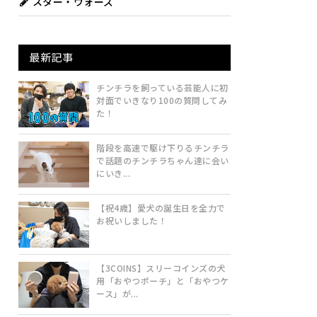
スター・ウォーズ
最新記事
チンチラを飼っている芸能人に初
対面でいきなり100の質問してみ
た！
階段を高速で駆け下りるチンチラ
で話題のチンチラちゃん達に会い
にいき...
【祝4歳】愛犬の誕生日を全力で
お祝いしました！
【3COINS】スリーコインズの犬
用「おやつポーチ」と「おやつケ
ース」が...