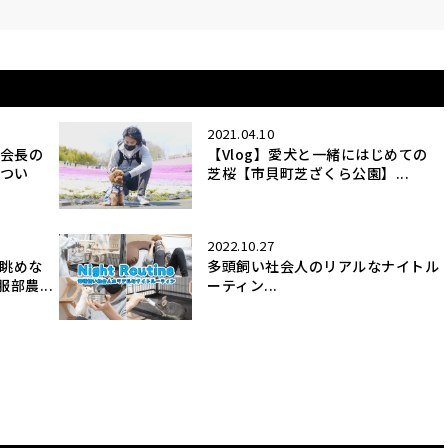
2021.04.10
 会長の
【Vlog】愛犬と一緒にはじめての
につい
芝桜【市貝町芝ざくら公園】...
2022.10.27
を眺めな
多頭飼い社会人のリアルなナイトル
部農...
ーティン...