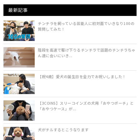
最新記事
チンチラを飼っている芸能人に初対面でいきなり100の
質問してみた！
階段を高速で駆け下りるチンチラで話題のチンチラちゃ
ん達に会いにいき...
【祝4歳】愛犬の誕生日を全力でお祝いしました！
【3COINS】スリーコインズの犬用「おやつポーチ」と
「おやつケース」が...
犬がチルするとこうなります