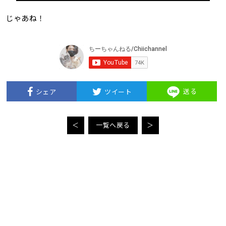
じゃあね！
送る
シェア
ツイート
＜
一覧へ戻る
＞