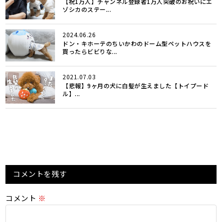
【祝1万人】チャンネル登録者1万人突破のお祝いにエ
ゾシカのステー...
2024.06.26
ドン・キホーテのちいかわのドーム型ペットハウスを
買ったらビビりな...
2021.07.03
【悲報】9ヶ月の犬に白髪が生えました【トイプード
ル】...
コメントを残す
コメント
※