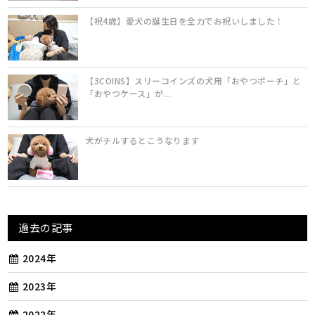
【祝4歳】愛犬の誕生日を全力でお祝いしました！
【3COINS】スリーコインズの犬用「おやつポーチ」と
「おやつケース」が...
犬がチルするとこうなります
過去の記事
2024年
2023年
2022年