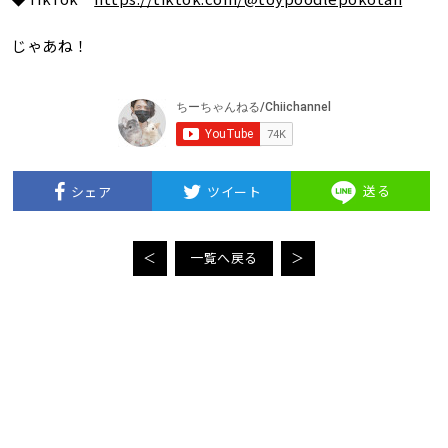
じゃあね！
送る
シェア
ツイート
＜
一覧へ戻る
＞