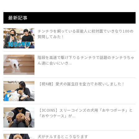
最新記事
チンチラを飼っている芸能人に初対面でいきなり100の
質問してみた！
階段を高速で駆け下りるチンチラで話題のチンチラちゃ
ん達に会いにいき...
【祝4歳】愛犬の誕生日を全力でお祝いしました！
【3COINS】スリーコインズの犬用「おやつポーチ」と
「おやつケース」が...
犬がチルするとこうなります