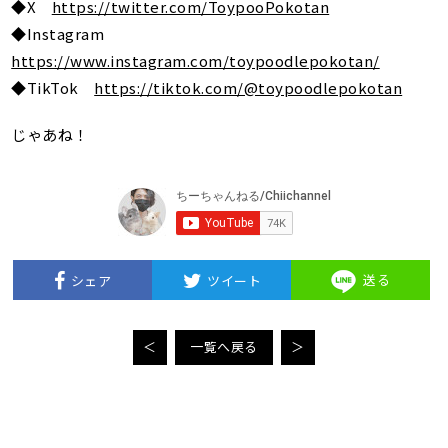
◆X
https://twitter.com/ToypooPokotan
◆Instagram
https://www.instagram.com/toypoodlepokotan/
◆TikTok
https://tiktok.com/@toypoodlepokotan
じゃあね！
送る
シェア
ツイート
＜
一覧へ戻る
＞