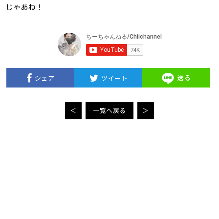
じゃあね！
送る
シェア
ツイート
＜
一覧へ戻る
＞