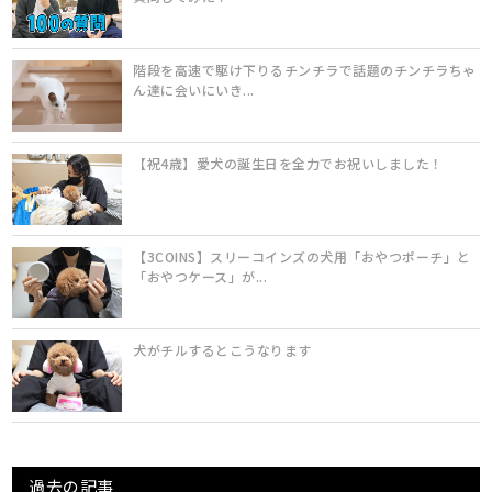
階段を高速で駆け下りるチンチラで話題のチンチラちゃ
ん達に会いにいき...
【祝4歳】愛犬の誕生日を全力でお祝いしました！
【3COINS】スリーコインズの犬用「おやつポーチ」と
「おやつケース」が...
犬がチルするとこうなります
過去の記事