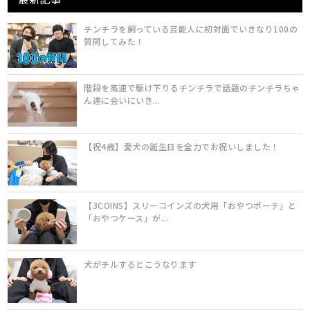
チンチラを飼っている芸能人に初対面でいきなり100の
質問してみた！
階段を高速で駆け下りるチンチラで話題のチンチラちゃ
ん達に会いにいき...
【祝4歳】愛犬の誕生日を全力でお祝いしました！
【3COINS】スリーコインズの犬用「おやつポーチ」と
「おやつケース」が...
犬がチルするとこうなります