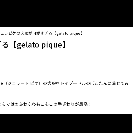
ェラピケの犬服が可愛すぎる【gelato pique】
elato pique】
ique（ジェラート ピケ）の犬服をトイプードルのぽこたんに着せてみ
ならではのふわふわもこもこの手ざわりが最高！