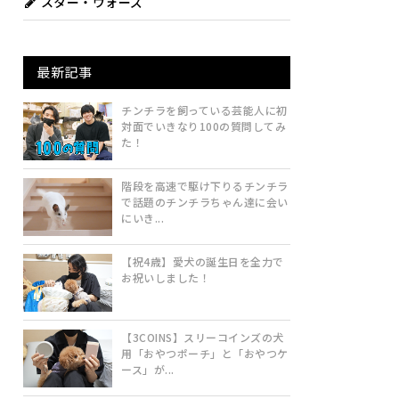
スター・ウォーズ
最新記事
チンチラを飼っている芸能人に初
対面でいきなり100の質問してみ
た！
階段を高速で駆け下りるチンチラ
で話題のチンチラちゃん達に会い
にいき...
【祝4歳】愛犬の誕生日を全力で
お祝いしました！
【3COINS】スリーコインズの犬
用「おやつポーチ」と「おやつケ
ース」が...