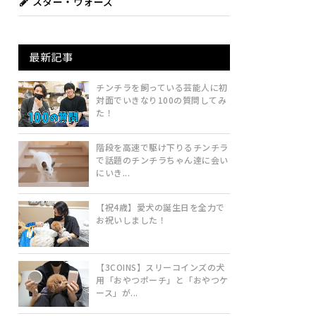
スター・ウォーズ
最新記事
チンチラを飼っている芸能人に初
対面でいきなり100の質問してみ
た！
階段を高速で駆け下りるチンチラ
で話題のチンチラちゃん達に会い
にいき...
【祝4歳】愛犬の誕生日を全力で
お祝いしました！
【3COINS】スリーコインズの犬
用「おやつポーチ」と「おやつケ
ース」が...