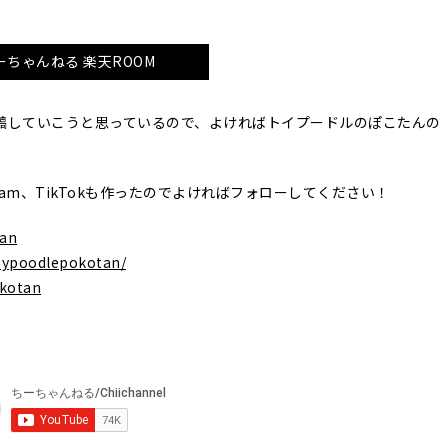
ーちゃんねる 楽天ROOM
稿していこうと思っているので、よければトイプードルのぽこたんの
agram、TikTokも作ったのでよければフォローしてください！
tan
oypoodlepokotan/
okotan