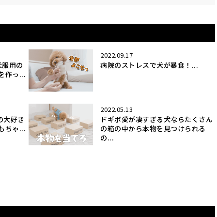
2022.09.17
犬服用の
病院のストレスで犬が暴食！...
作っ...
2022.05.13
の大好き
ドギボ愛が凄すぎる犬ならたくさん
ちゃ...
の箱の中から本物を見つけられる
の...