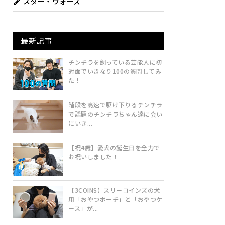
スター・ウォーズ
最新記事
チンチラを飼っている芸能人に初
対面でいきなり100の質問してみ
た！
階段を高速で駆け下りるチンチラ
で話題のチンチラちゃん達に会い
にいき...
【祝4歳】愛犬の誕生日を全力で
お祝いしました！
【3COINS】スリーコインズの犬
用「おやつポーチ」と「おやつケ
ース」が...