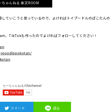
ーちゃんねる 楽天ROOM
稿していこうと思っているので、よければトイプードルのぽこたんの
agram、TikTokも作ったのでよければフォローしてください！
tan
oypoodlepokotan/
okotan
ツイート
送る