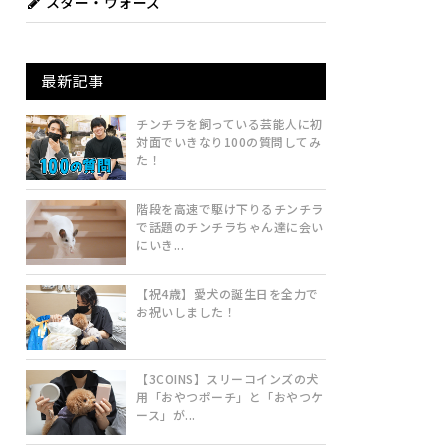
スター・ウォーズ
最新記事
チンチラを飼っている芸能人に初
対面でいきなり100の質問してみ
た！
階段を高速で駆け下りるチンチラ
で話題のチンチラちゃん達に会い
にいき...
【祝4歳】愛犬の誕生日を全力で
お祝いしました！
【3COINS】スリーコインズの犬
用「おやつポーチ」と「おやつケ
ース」が...