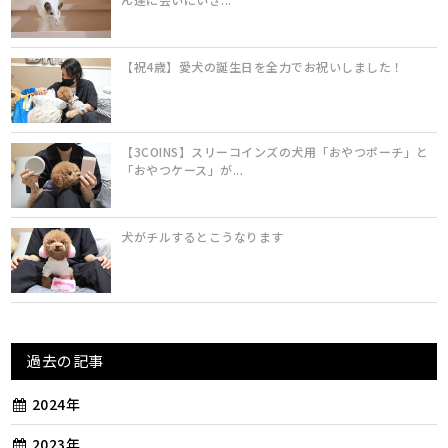
【祝4歳】愛犬の誕生日を全力でお祝いしました！
【3COINS】スリーコインズの犬用「おやつポーチ」と
「おやつケース」が...
犬がチルするとこうなります
過去の記事
2024年
2023年