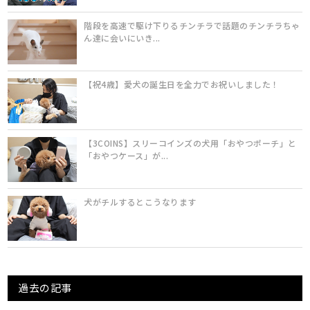
階段を高速で駆け下りるチンチラで話題のチンチラちゃ
ん達に会いにいき...
【祝4歳】愛犬の誕生日を全力でお祝いしました！
【3COINS】スリーコインズの犬用「おやつポーチ」と
「おやつケース」が...
犬がチルするとこうなります
過去の記事