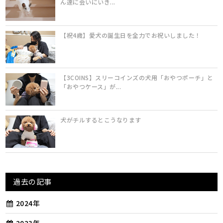
ん達に会いにいき...
【祝4歳】愛犬の誕生日を全力でお祝いしました！
【3COINS】スリーコインズの犬用「おやつポーチ」と
「おやつケース」が...
犬がチルするとこうなります
過去の記事
2024年
2023年