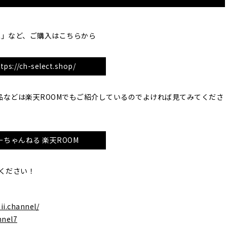
家」など、ご購入はこちらから
tps://ch-select.shop/
品などは楽天ROOMでもご紹介しているのでよければ見てみてくださ
ーちゃんねる 楽天ROOM
てください！
ii.channel/
nnel7