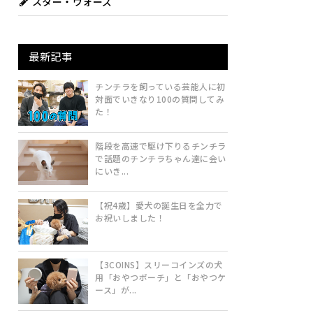
スター・ウォーズ
最新記事
チンチラを飼っている芸能人に初
対面でいきなり100の質問してみ
た！
階段を高速で駆け下りるチンチラ
で話題のチンチラちゃん達に会い
にいき...
【祝4歳】愛犬の誕生日を全力で
お祝いしました！
【3COINS】スリーコインズの犬
用「おやつポーチ」と「おやつケ
ース」が...