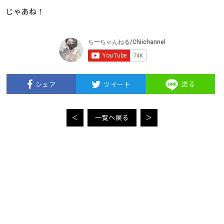
じゃあね！
送る
シェア
ツイート
＜
一覧へ戻る
＞