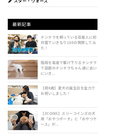
スター・ウォーズ
最新記事
チンチラを飼っている芸能人に初
対面でいきなり100の質問してみ
た！
階段を高速で駆け下りるチンチラ
で話題のチンチラちゃん達に会い
にいき...
【祝4歳】愛犬の誕生日を全力で
お祝いしました！
【3COINS】スリーコインズの犬
用「おやつポーチ」と「おやつケ
ース」が...