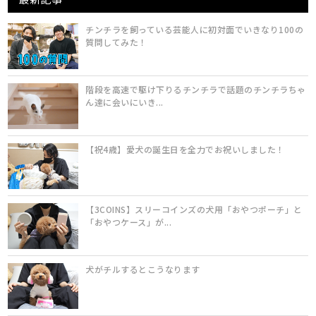
チンチラを飼っている芸能人に初対面でいきなり100の
質問してみた！
階段を高速で駆け下りるチンチラで話題のチンチラちゃ
ん達に会いにいき...
【祝4歳】愛犬の誕生日を全力でお祝いしました！
【3COINS】スリーコインズの犬用「おやつポーチ」と
「おやつケース」が...
犬がチルするとこうなります