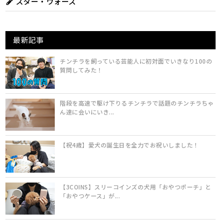
スター・ウォーズ
最新記事
チンチラを飼っている芸能人に初対面でいきなり100の
質問してみた！
階段を高速で駆け下りるチンチラで話題のチンチラちゃ
ん達に会いにいき...
【祝4歳】愛犬の誕生日を全力でお祝いしました！
【3COINS】スリーコインズの犬用「おやつポーチ」と
「おやつケース」が...