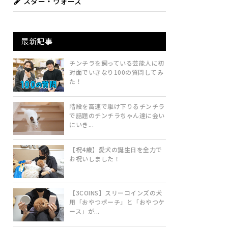
スター・ウォーズ
最新記事
チンチラを飼っている芸能人に初
対面でいきなり100の質問してみ
た！
階段を高速で駆け下りるチンチラ
で話題のチンチラちゃん達に会い
にいき...
【祝4歳】愛犬の誕生日を全力で
お祝いしました！
【3COINS】スリーコインズの犬
用「おやつポーチ」と「おやつケ
ース」が...