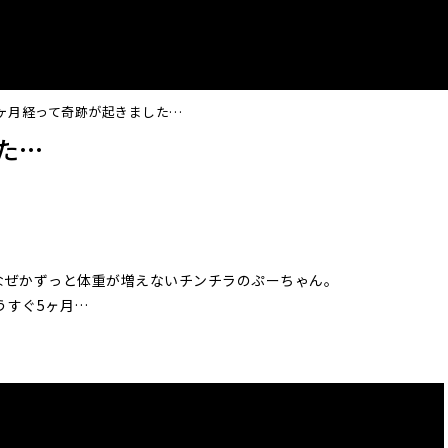
4ヶ月経って奇跡が起きました…
た…
なぜかずっと体重が増えないチンチラのぷーちゃん。
うすぐ5ヶ月…