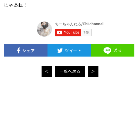
じゃあね！
送る
シェア
ツイート
＜
一覧へ戻る
＞