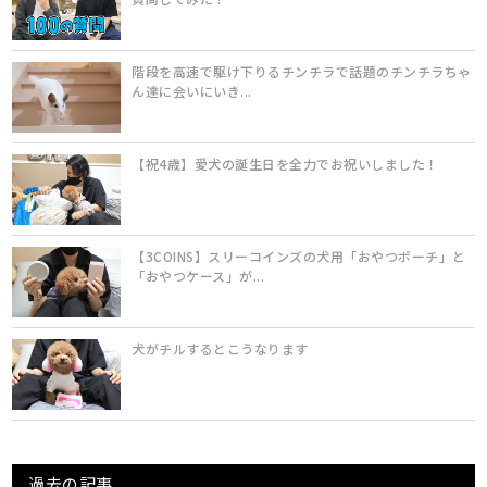
階段を高速で駆け下りるチンチラで話題のチンチラちゃ
ん達に会いにいき...
【祝4歳】愛犬の誕生日を全力でお祝いしました！
【3COINS】スリーコインズの犬用「おやつポーチ」と
「おやつケース」が...
犬がチルするとこうなります
過去の記事