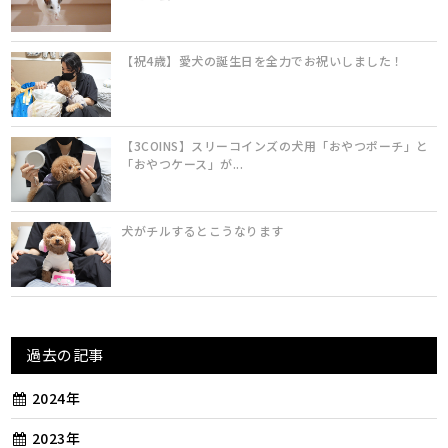
【祝4歳】愛犬の誕生日を全力でお祝いしました！
【3COINS】スリーコインズの犬用「おやつポーチ」と
「おやつケース」が...
犬がチルするとこうなります
過去の記事
2024年
2023年