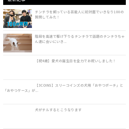
チンチラを飼っている芸能人に初対面でいきなり100の
質問してみた！
階段を高速で駆け下りるチンチラで話題のチンチラちゃ
ん達に会いにいき...
【祝4歳】愛犬の誕生日を全力でお祝いしました！
【3COINS】スリーコインズの犬用「おやつポーチ」と
「おやつケース」が...
犬がチルするとこうなります