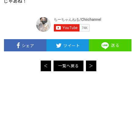
じゃあね！
送る
シェア
ツイート
＜
一覧へ戻る
＞