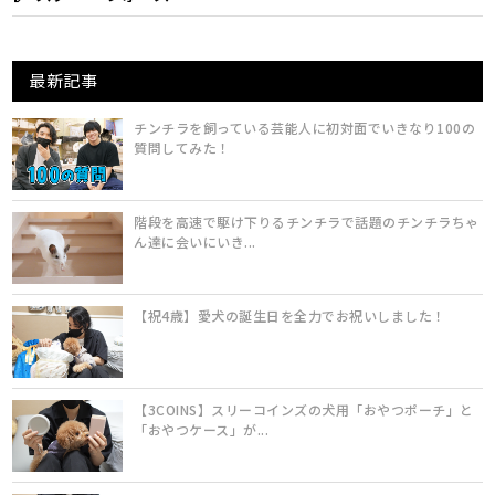
最新記事
チンチラを飼っている芸能人に初対面でいきなり100の
質問してみた！
階段を高速で駆け下りるチンチラで話題のチンチラちゃ
ん達に会いにいき...
【祝4歳】愛犬の誕生日を全力でお祝いしました！
【3COINS】スリーコインズの犬用「おやつポーチ」と
「おやつケース」が...