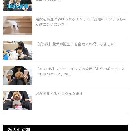
階段を高速で駆け下りるチンチラで話題のチンチラちゃ
ん達に会いにいき...
【祝4歳】愛犬の誕生日を全力でお祝いしました！
【3COINS】スリーコインズの犬用「おやつポーチ」と
「おやつケース」が...
犬がチルするとこうなります
過去の記事