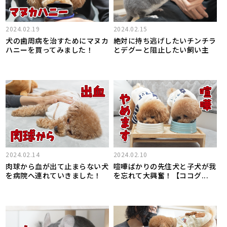
2024.02.19
2024.02.15
犬の歯周病を治すためにマヌカ
絶対に持ち逃げしたいチンチラ
ハニーを買ってみました！
とデグーと阻止したい飼い主
2024.02.14
2024.02.10
肉球から血が出て止まらない犬
喧嘩ばかりの先住犬と子犬が我
を病院へ連れていきました！
を忘れて大興奮！【ココグ...